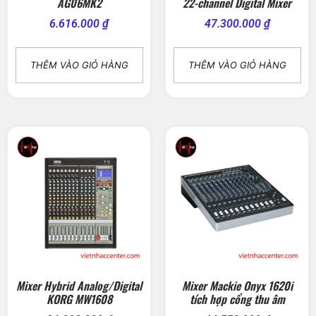
AG06MK2
22-channel Digital Mixer
6.616.000
₫
47.300.000
₫
THÊM VÀO GIỎ HÀNG
THÊM VÀO GIỎ HÀNG
Mixer Hybrid Analog/Digital
Mixer Mackie Onyx 1620i
KORG MW1608
tích hợp cổng thu âm