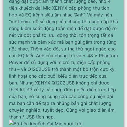
dàng đạt được âm thanh chất lượng cao, nhờ 4
tiền khuếch đại Mic XENYX cấp phòng thu tích
hợp và EQ kênh siêu âm nhạc “Anh”. Và máy nén
“một núm” dễ sử dụng của chúng tôi cung cấp khả
năng kiểm soát động toàn diện để đạt được độ rõ
nét và đột phá tối ưu, đồng thời tôn trọng tất cả
sức mạnh và cảm xúc mà bạn gửi gắm trong từng
nốt nhạc. Thêm vào đó, sự tha thứ ngọt ngào của
các EQ kiểu Anh của chúng tôi và + 48 V Phantom
Power để sử dụng với micrô tụ điện cấp phòng
thu – và Q1202USB trở thành một bộ trộn cực kỳ
linh hoạt cho các buổi biểu diễn trực tiếp của
bạn. Nhưng XENYX Q1202USB không chỉ được
thiết kế để xử lý các hợp đồng biểu diễn trực tiếp
của bạn; nó cũng cung cấp các công cụ hiện đại
mà bạn cần để tạo ra những bản ghi chất lượng
chuyên nghiệp, tuyệt đẹp. Cùng với giao diện âm
thanh / USB tích hợp,