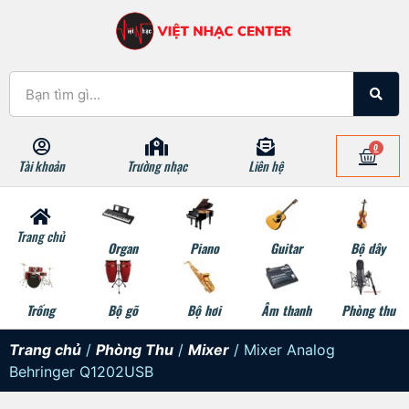
0
Tài khoản
Trường nhạc
Liên hệ
Trang chủ
Organ
Piano
Guitar
Bộ dây
Trống
Bộ gõ
Bộ hơi
Âm thanh
Phòng thu
Trang chủ
/
Phòng Thu
/
Mixer
/ Mixer Analog
Behringer Q1202USB