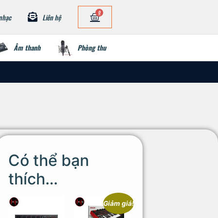
0
nhạc
Liên hệ
Âm thanh
Phòng thu
Có thể bạn
thích…
Giảm giá!