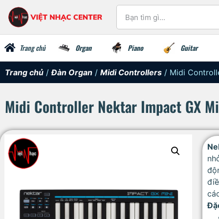
Trang chủ
Organ
Piano
Guitar
Trang chủ
/
Đàn Organ
/
Midi Controllers
/ Midi Control
Midi Controller Nektar Impact GX M
Ne
nhỏ
độn
đi
các
Đặc