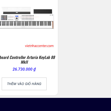
board Controller Arturia KeyLab 88
MkII
26.730.000
₫
THÊM VÀO GIỎ HÀNG