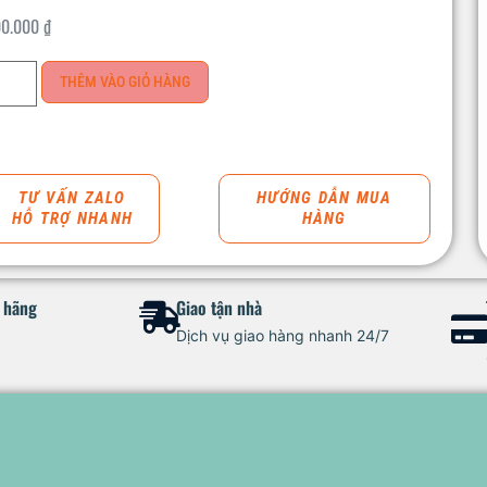
00.000
₫
THÊM VÀO GIỎ HÀNG
TƯ VẤN ZALO
HƯỚNG DẪN MUA
HỖ TRỢ NHANH
HÀNG
h hãng
Giao tận nhà
Dịch vụ giao hàng nhanh 24/7