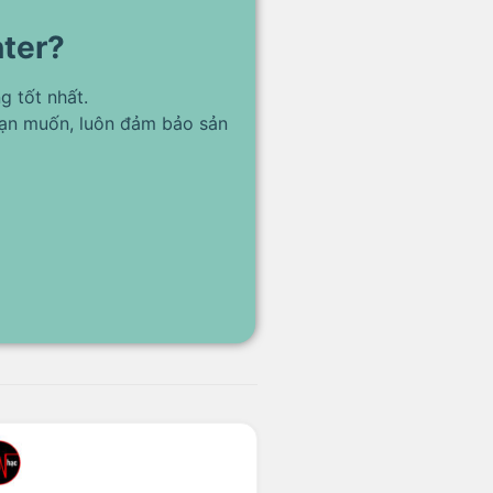
nter?
g tốt nhất.
bạn muốn, luôn đảm bảo sản