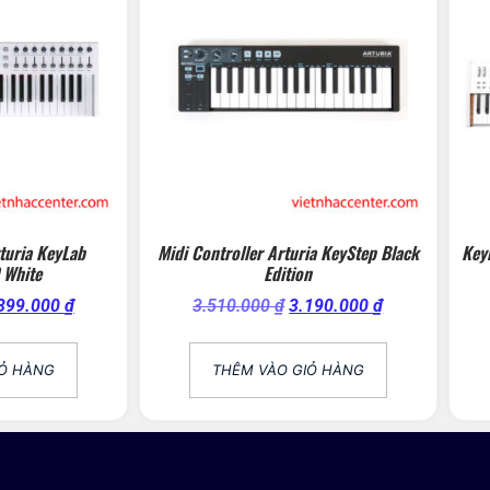
rturia KeyLab
Midi Controller Arturia KeyStep Black
Key
 White
Edition
399.000
₫
3.510.000
₫
3.190.000
₫
IỎ HÀNG
THÊM VÀO GIỎ HÀNG