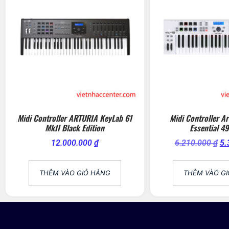
Midi Controller ARTURIA KeyLab 61
Midi Controller A
MkII Black Edition
Essential 49
12.000.000
₫
6.210.000
₫
5.
THÊM VÀO GIỎ HÀNG
THÊM VÀO G