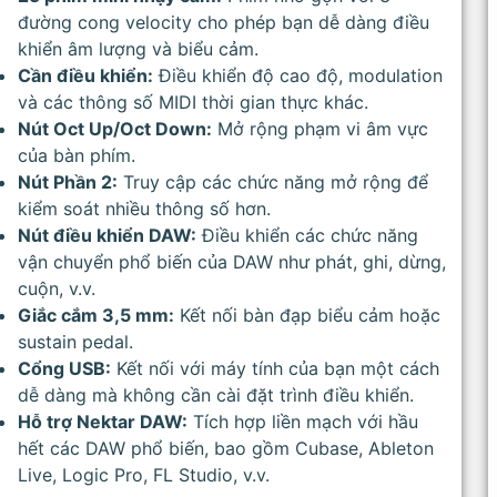
đường cong velocity cho phép bạn dễ dàng điều
khiển âm lượng và biểu cảm.
Cần điều khiển:
Điều khiển độ cao độ, modulation
và các thông số MIDI thời gian thực khác.
Nút Oct Up/Oct Down:
Mở rộng phạm vi âm vực
của bàn phím.
Nút Phần 2:
Truy cập các chức năng mở rộng để
kiểm soát nhiều thông số hơn.
Nút điều khiển DAW:
Điều khiển các chức năng
vận chuyển phổ biến của DAW như phát, ghi, dừng,
cuộn, v.v.
Giắc cắm 3,5 mm:
Kết nối bàn đạp biểu cảm hoặc
sustain pedal.
Cổng USB:
Kết nối với máy tính của bạn một cách
dễ dàng mà không cần cài đặt trình điều khiển.
Hỗ trợ Nektar DAW:
Tích hợp liền mạch với hầu
hết các DAW phổ biến, bao gồm Cubase, Ableton
Live, Logic Pro, FL Studio, v.v.