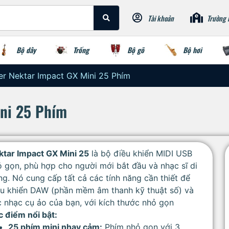
Tài khoản
Trường 
Bộ dây
Trống
Bộ gõ
Bộ hơi
ler Nektar Impact GX Mini 25 Phím
ini 25 Phím
ktar Impact GX Mini 25
là bộ điều khiển MIDI USB
 gọn, phù hợp cho người mới bắt đầu và nhạc sĩ di
g. Nó cung cấp tất cả các tính năng cần thiết để
ều khiển DAW (phần mềm âm thanh kỹ thuật số) và
 nhạc cụ ảo của bạn, với kích thước nhỏ gọn
 điểm nổi bật:
25 phím mini nhạy cảm:
Phím nhỏ gọn với 3