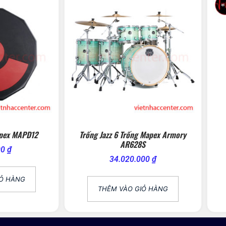
apex MAPD12
Trống Jazz 6 Trống Mapex Armory
AR628S
00
₫
34.020.000
₫
IỎ HÀNG
THÊM VÀO GIỎ HÀNG