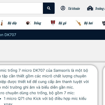
Tài khoản
Trường 
Bộ dây
Trống
Bộ gõ
Bộ hơi
on DK707
 mic trống 7 micro DK707 của Samson’s là một bộ
 tập cần thiết gồm các micrô chất lượng chuyên
iệp được thiết kế để cung cấp âm thanh tuyệt vời
 môi trường ghi âm và biểu diễn gần mic.
cro chuyên dùng cho trống, bộ gồm 7 mic:
1 micro Q71 cho Kick với bộ điều hợp mic kiểu
xoay