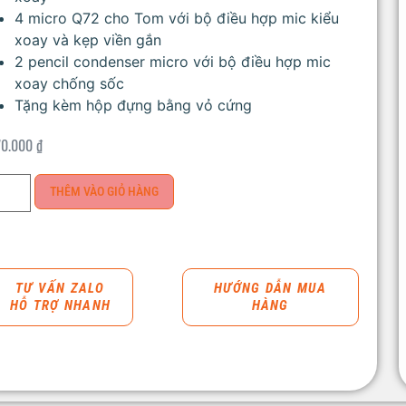
4 micro Q72 cho Tom với bộ điều hợp mic kiểu
xoay và kẹp viền gắn
2 pencil condenser micro với bộ điều hợp mic
xoay chống sốc
Tặng kèm hộp đựng bằng vỏ cứng
70.000
₫
THÊM VÀO GIỎ HÀNG
TƯ VẤN ZALO
HƯỚNG DẪN MUA
HỖ TRỢ NHANH
HÀNG