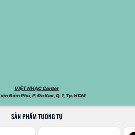
VIỆT NHẠC Center
iện Biên Phủ, P. Đa Kao, Q. 1, Tp. HCM
SẢN PHẨM TƯƠNG TỰ