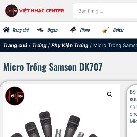
Trang chủ
Organ
Piano
Guitar
Trang chủ
/
Trống
/
Phụ Kiện Trống
/ Micro Trống Sams
Micro Trống Samson DK707
Bộ
sưu
ngh
cho
Mi