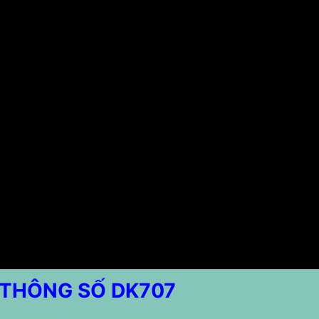
THÔNG SỐ DK707