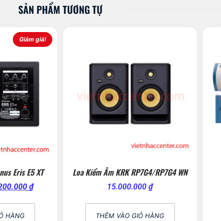
SẢN PHẨM TƯƠNG TỰ
Giảm giá!
us Eris E5 XT
Loa Kiểm Âm KRK RP7G4/RP7G4 WN
200.000
₫
15.000.000
₫
IỎ HÀNG
THÊM VÀO GIỎ HÀNG