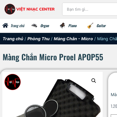
Trang chủ
Organ
Piano
Guitar
Trang chủ
/
Phòng Thu
/
Màng Chắn - Micro
/ Màng Chắ
Màng Chắn Micro Proel APOP55
Mà
1.2