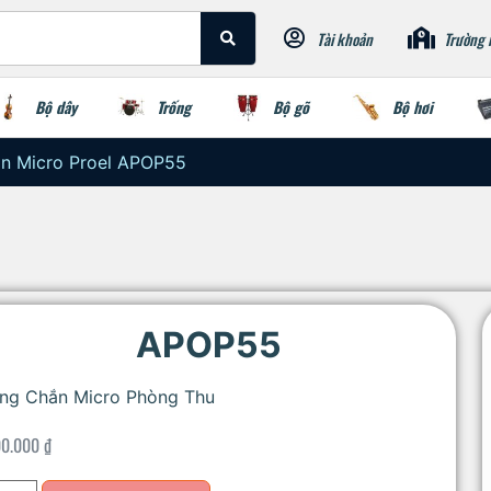
Tài khoản
Trường 
Bộ dây
Trống
Bộ gõ
Bộ hơi
n Micro Proel APOP55
APOP55
ng Chắn Micro Phòng Thu
00.000
₫