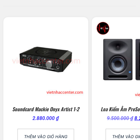
Soundcard Mackie Onyx Artist 1-2
Loa Kiểm Âm PreSon
2.880.000
₫
9.500.000
₫
8.
THÊM VÀO GIỎ HÀNG
THÊM VÀO G