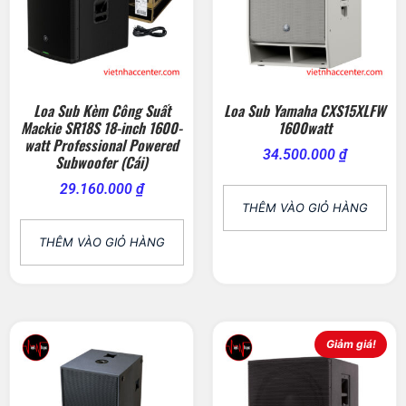
Loa Sub Kèm Công Suất
Loa Sub Yamaha CXS15XLFW
Mackie SR18S 18-inch 1600-
1600watt
watt Professional Powered
34.500.000
₫
Subwoofer (Cái)
29.160.000
₫
THÊM VÀO GIỎ HÀNG
THÊM VÀO GIỎ HÀNG
Giảm giá!