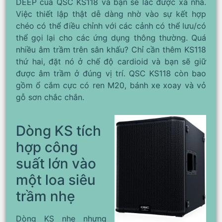
DEEP của QSC KS118 và bạn sẽ lắc được xà nhà.
Việc thiết lập thật dễ dàng nhờ vào sự kết hợp
chéo có thể điều chỉnh với các cảnh có thể lưu/có
thể gọi lại cho các ứng dụng thông thường. Quá
nhiều âm trầm trên sân khấu? Chỉ cần thêm KS118
thứ hai, đặt nó ở chế độ cardioid và bạn sẽ giữ
được âm trầm ở đúng vị trí. QSC KS118 còn bao
gồm ổ cắm cực có ren M20, bánh xe xoay và vỏ
gỗ sơn chắc chắn.
Dòng KS tích
hợp công
suất lớn vào
một loa siêu
trầm nhẹ
Dòng KS nhẹ nhưng