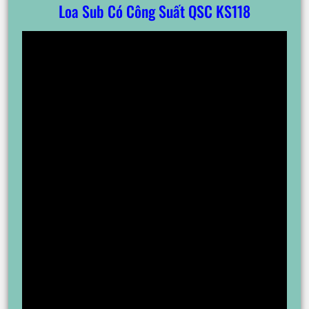
Loa Sub Có Công Suất QSC KS118