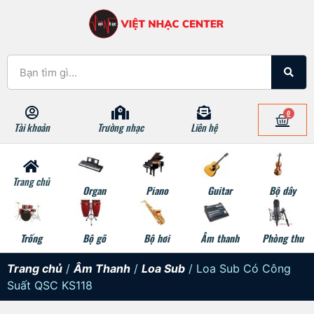
0
Tài khoản
Trường nhạc
Liên hệ
Trang chủ
Organ
Piano
Guitar
Bộ dây
Trống
Bộ gõ
Bộ hơi
Âm thanh
Phòng thu
Trang chủ
/
Âm Thanh
/
Loa Sub
/ Loa Sub Có Công
Suất QSC KS118