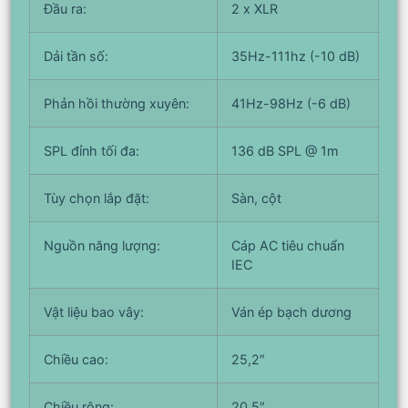
Đầu ra:
2 x XLR
Dải tần số:
35Hz-111hz (-10 dB)
Phản hồi thường xuyên:
41Hz-98Hz (-6 dB)
SPL đỉnh tối đa:
136 dB SPL @ 1m
Tùy chọn lắp đặt:
Sàn, cột
Nguồn năng lượng:
Cáp AC tiêu chuẩn
IEC
Vật liệu bao vây:
Ván ép bạch dương
Chiều cao:
25,2″
Chiều rộng:
20,5″