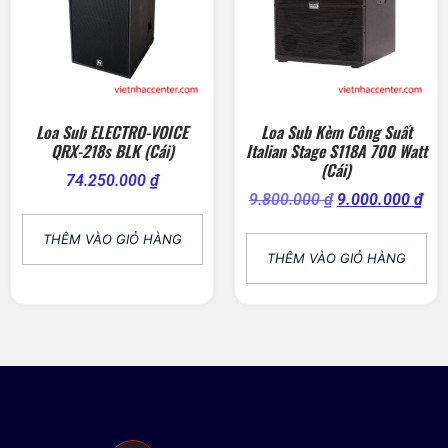
Loa Sub ELECTRO-VOICE
Loa Sub Kèm Công Suất
QRX-218s BLK (Cái)
Italian Stage S118A 700 Watt
(Cái)
74.250.000
₫
9.800.000
₫
9.000.000
₫
THÊM VÀO GIỎ HÀNG
THÊM VÀO GIỎ HÀNG