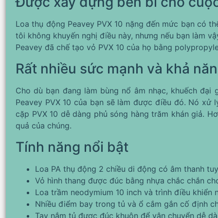
Được xây dựng bền bỉ cho cuộ
Loa thụ động Peavey PVX 10 nặng đến mức bạn có thể 
tôi không khuyến nghị điều này, nhưng nếu bạn làm vậy
Peavey đã chế tạo vỏ PVX 10 của họ bằng polypropyle
Rất nhiều sức mạnh và khả năn
Cho dù bạn đang làm bùng nổ âm nhạc, khuếch đại giọ
Peavey PVX 10 của bạn sẽ làm được điều đó. Nó xử lý
cặp PVX 10 dễ dàng phủ sóng hàng trăm khán giả. Hơn
quả của chúng.
Tính năng nổi bật
Loa PA thụ động 2 chiều di động có âm thanh tuy
Vỏ hình thang được đúc bằng nhựa chắc chắn ch
Loa trầm neodymium 10 inch và trình điều khiển
Nhiều điểm bay trong tủ và ổ cắm gắn cố định c
Tay nắm tủ được đúc khuôn để vận chuyển dễ d