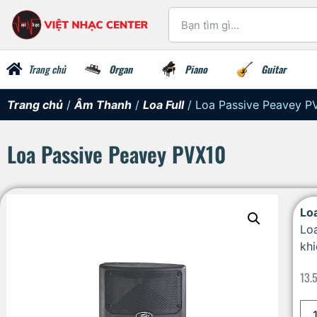
Trang chủ
Organ
Piano
Guitar
Trang chủ
/
Âm Thanh
/
Loa Full
/ Loa Passive Peavey P
Loa Passive Peavey PVX10
Lo
Loa
kh
13.