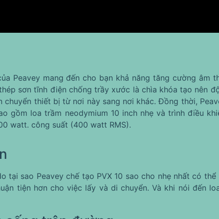
 của Peavey mang đến cho bạn khả năng tăng cường âm t
thép sơn tĩnh điện chống trầy xước là chìa khóa tạo nên đ
 chuyển thiết bị từ nơi này sang nơi khác. Đồng thời, Pe
bao gồm loa trầm neodymium 10 inch nhẹ và trình điều khi
800 watt. công suất (400 watt RMS).
ển
ý do tại sao Peavey chế tạo PVX 10 sao cho nhẹ nhất có th
ận tiện hơn cho việc lấy và di chuyển. Và khi nói đến l