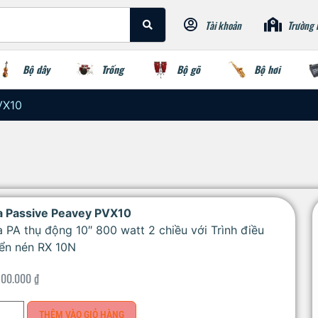
Tài khoản
Trường 
Bộ dây
Trống
Bộ gõ
Bộ hơi
VX10
a Passive Peavey PVX10
 PA thụ động 10″ 800 watt 2 chiều với Trình điều
iển nén RX 10N
500.000
₫
THÊM VÀO GIỎ HÀNG