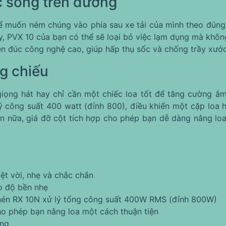
c sống trên đường
muốn ném chúng vào phía sau xe tải của mình theo đúng 
, PVX 10 của bạn có thể sẽ loại bỏ việc lạm dụng mà không
n đúc công nghệ cao, giúp hấp thụ sốc và chống trầy xước
g chiếu
ng hát hay chỉ cần một chiếc loa tốt để tăng cường âm 
 công suất 400 watt (đỉnh 800), điều khiển một cặp loa 
 nữa, giá đỡ cột tích hợp cho phép bạn dễ dàng nâng loa
ệt vời, nhẹ và chắc chắn
o độ bền nhẹ
 nén RX 10N xử lý tổng công suất 400W RMS (đỉnh 800W)
ho phép bạn nâng loa một cách thuận tiện
àng