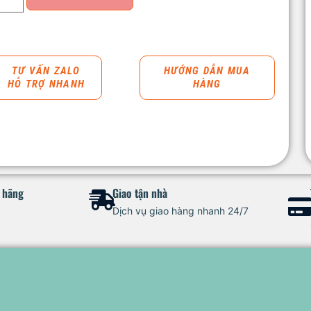
TƯ VẤN ZALO
HƯỚNG DẪN MUA
HỖ TRỢ NHANH
HÀNG
h hãng
Giao tận nhà
Dịch vụ giao hàng nhanh 24/7