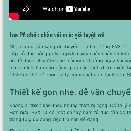
Loa PA chắc chắn với mức giá tuyệt vời
Nhẹ nhưng sẵn sàng di chuyển, loa thụ động PVX 10
Lớp vỏ đúc bằng polypropylen siêu chắc chắn và lưới 
nó dễ dàng chịu được sự mài mòn thường ngày khi vận
một sự kết hợp cân bằng giữa các trình điều khiển, 
10N – có thể dễ dàng xử lý công suất cực đại lên tới 
Thiết kế gọn nhẹ, dễ vận chuy
Không ai thích kéo theo những thiết bị nặng. Đó là l
Hơn nữa, PVX 10 có một số tay nắm tủ đúc sẵn để thu
trong tủ giúp công việc trở nên dễ dàng.