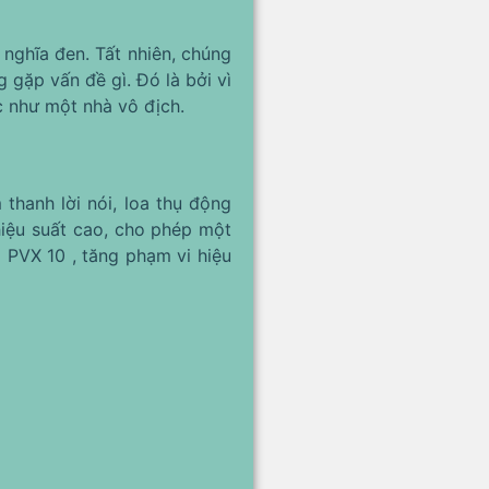
nghĩa đen. Tất nhiên, chúng
 gặp vấn đề gì. Đó là bởi vì
 như một nhà vô địch.
thanh lời nói, loa thụ động
hiệu suất cao, cho phép một
 PVX 10 , tăng phạm vi hiệu