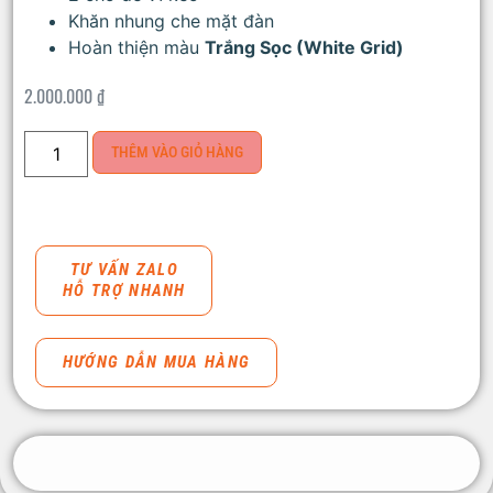
Khăn nhung che mặt đàn
Hoàn thiện màu
Trắng Sọc (White Grid)
2.000.000
₫
THÊM VÀO GIỎ HÀNG
TƯ VẤN ZALO
HỖ TRỢ NHANH
HƯỚNG DẪN MUA HÀNG