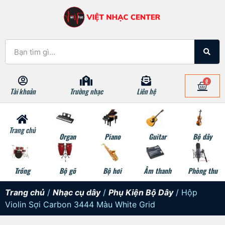
0
Tài khoản
Trường nhạc
Liên hệ
Trang chủ
Organ
Piano
Guitar
Bộ dây
Trống
Bộ gõ
Bộ hơi
Âm thanh
Phòng thu
Trang chủ
/
Nhạc cụ dây
/
Phụ Kiện Bộ Dây
/ Hộp
Violin Sợi Carbon 3444 Màu White Grid