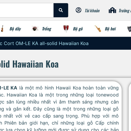
Tài khoản
Trường 
Bộ dây
Trống
Bộ gõ
Bộ hơi
ic Cort OM-LE KA all-solid Hawaiian Koa
olid Hawaiian Koa
-LE KA
là một mô hình Hawaii Koa hoàn toàn vững
ắc. Hawaiian Koa là một trong những loại tonewood
ợc săn lùng nhiều nhất vì âm thanh sáng nhưng cân
ng và gắn kết. Đây cũng là một trong những loại gỗ
p nhất với vẻ cao cấp sang trọng. Phù hợp với mô
nh Phiên bản giới hạn, chỉ những loại gỗ Cấp chính
ợc lựa chọn kỹ lưỡng mới được sử dụng cho các bản