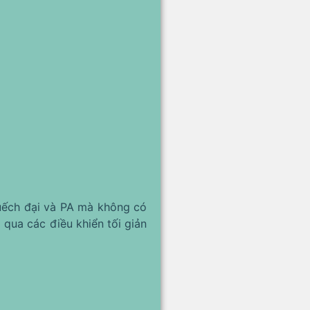
uếch đại và PA mà không có
qua các điều khiển tối giản