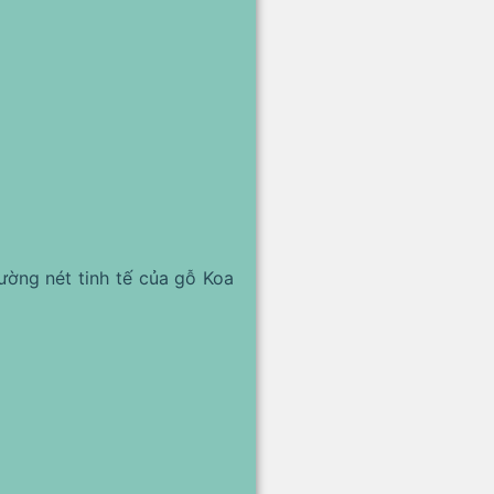
ường nét tinh tế của gỗ Koa