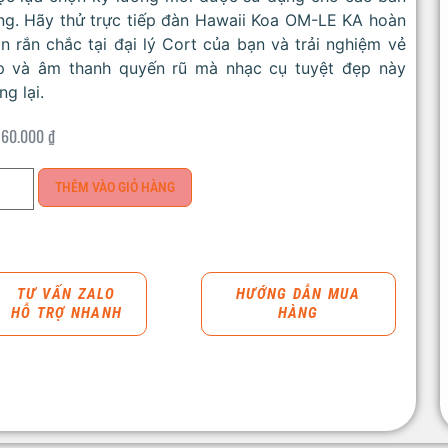
ng. Hãy thử trực tiếp đàn Hawaii Koa OM-LE KA hoàn
n rắn chắc tại đại lý Cort của bạn và trải nghiệm vẻ
p và âm thanh quyến rũ mà nhạc cụ tuyệt đẹp này
g lại.
160.000
₫
THÊM VÀO GIỎ HÀNG
TƯ VẤN ZALO
HƯỚNG DẪN MUA
HỖ TRỢ NHANH
HÀNG