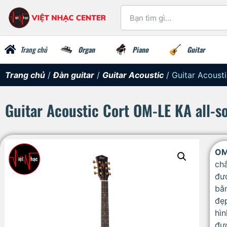
Trang chủ
Organ
Piano
Guitar
Trang chủ
/
Đàn guitar
/
Guitar Acoustic
/ Guitar Acoust
Guitar Acoustic Cort OM-LE KA all-s
OM
ch
đư
bằ
đẹ
hì
đư