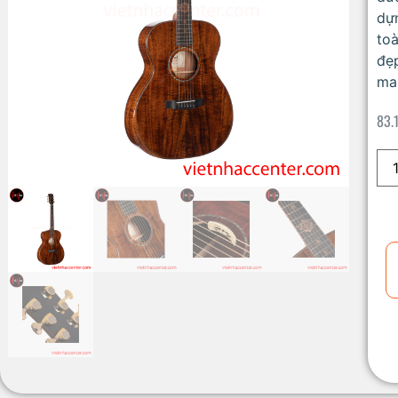
dự
toà
đẹ
man
83.