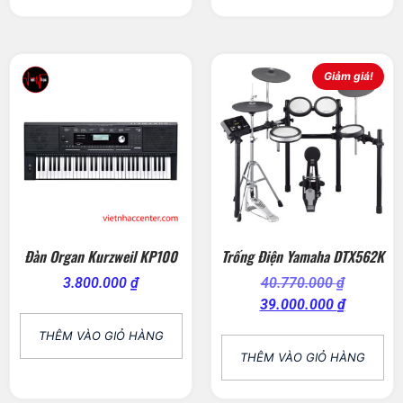
Giảm giá!
Đàn Organ Kurzweil KP100
Trống Điện Yamaha DTX562K
3.800.000
₫
40.770.000
₫
39.000.000
₫
THÊM VÀO GIỎ HÀNG
THÊM VÀO GIỎ HÀNG