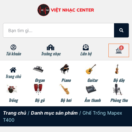
0
Tài khoản
Trường nhạc
Liên hệ
Trang chủ
Organ
Piano
Guitar
Bộ dây
Trống
Bộ gõ
Bộ hơi
Âm thanh
Phòng thu
Trang chủ
/
Danh mục sản phẩm
/ Ghế Trống Mapex
T400