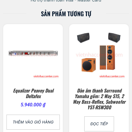
SẢN PHẨM TƯƠNG TỰ
Equalizer Peavey Dual
Dàn âm thanh Surround
Deltafex
Yamaha gồm: 2 Way S15, 2
Way Bass-Reflex, Subwoofer
5.940.000
₫
YST-RSW300
THÊM VÀO GIỎ HÀNG
ĐỌC TIẾP