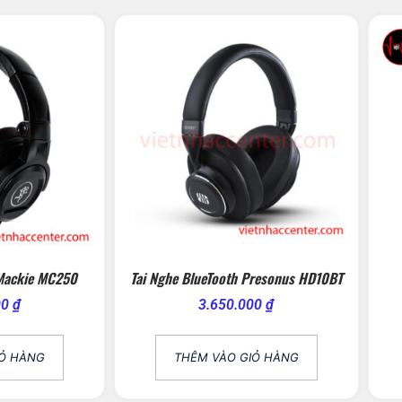
Mackie MC250
Tai Nghe BlueTooth Presonus HD10BT
00
₫
3.650.000
₫
IỎ HÀNG
THÊM VÀO GIỎ HÀNG