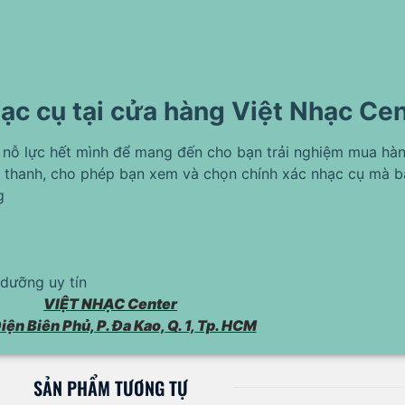
ạc cụ tại cửa hàng Việt Nhạc Ce
 nỗ lực hết mình để mang đến cho bạn trải nghiệm mua hàn
 thanh, cho phép bạn xem và chọn chính xác nhạc cụ mà 
g
dưỡng uy tín
VIỆT NHẠC Center
iện Biên Phủ, P. Đa Kao, Q. 1, Tp. HCM
SẢN PHẨM TƯƠNG TỰ