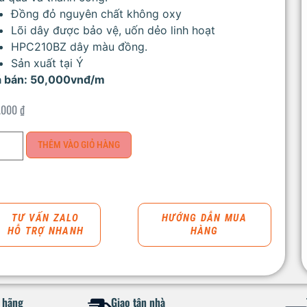
Đồng đỏ nguyên chất không oxy
Lõi dây được bảo vệ, uốn dẻo linh hoạt
HPC210BZ dây màu đồng.
Sản xuất tại Ý
á bán: 50,000vnđ/m
.000
₫
THÊM VÀO GIỎ HÀNG
TƯ VẤN ZALO
HƯỚNG DẪN MUA
HỖ TRỢ NHANH
HÀNG
h hãng
Giao tận nhà