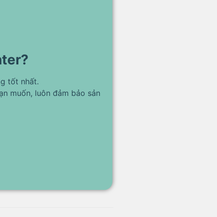
nter?
g tốt nhất.
bạn muốn, luôn đảm bảo sản