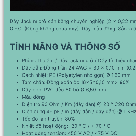
Dây Jack micrô cân bằng chuyên nghiệp (2 x 0,22 mm
O.F.C. (Đồng không chứa oxy). Dây màu đồng. Sản xuất
TÍNH NĂNG VÀ THÔNG SỐ
Phòng thu âm / Dây jack micrô / Dây tín hiệu nhạ
Dây dẫn: Đồng trần 24 AWG = 30 x 0,10 mm (0,
Cách nhiệt: PE (Polyetylen nhỏ gọn) Ø 1,60 mm 
Tấm chắn: Đồng xoắn ốc 16x5x0,10 mm> 90%
Dây bọc: PVC dẻo 60 bờ Ø 6,50 mm
Màu đồng
Điện trở:93 Ohm / Km (dây dẫn) @ 20 ° C20 Ohm
Điện dung:46 pF / m (dây dẫn / dây dẫn) @ 1 KH
Tốc độ lan truyền: 80%
Nhiệt độ hoạt động: -20 ° C / + 70 ° C
Hoạt động tension: <50 V AC / <75 V DC