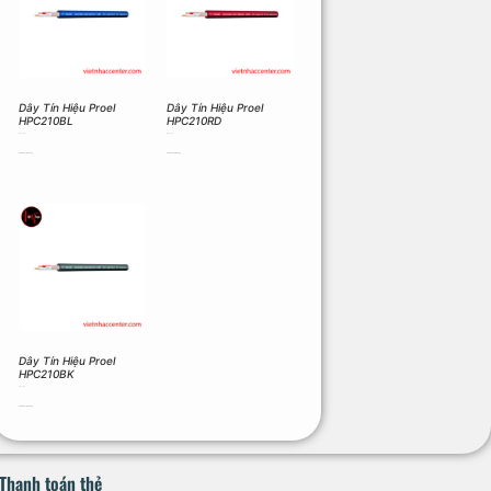
Dây Tín Hiệu Proel
Dây Tín Hiệu Proel
HPC210BL
HPC210RD
100.000
₫
100.000
₫
Thêm vào giỏ hàng
Thêm vào giỏ hàng
Dây Tín Hiệu Proel
HPC210BK
100.000
₫
Thêm vào giỏ hàng
Thanh toán thẻ