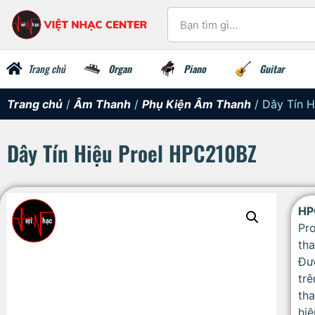
Trang chủ
Organ
Piano
Guitar
Trang chủ
/
Âm Thanh
/
Phụ Kiện Âm Thanh
/ Dây Tín 
Dây Tín Hiệu Proel HPC210BZ
HP
Pr
tha
Đư
tr
th
hiệ