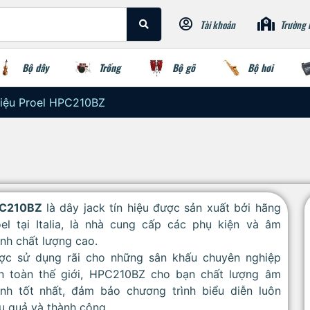
Tài khoản
Trường 
Bộ dây
Trống
Bộ gõ
Bộ hơi
Hiệu Proel HPC210BZ
C210BZ
là dây jack tín hiệu được sản xuất bởi hãng
oel tại Italia, là nhà cung cấp các phụ kiện và âm
nh chất lượng cao.
ợc sử dụng rãi cho những sân khấu chuyên nghiệp
ên toàn thế giới, HPC210BZ cho bạn chất lượng âm
anh tốt nhất, đảm bảo chương trình biểu diễn luôn
u quả và thành công.