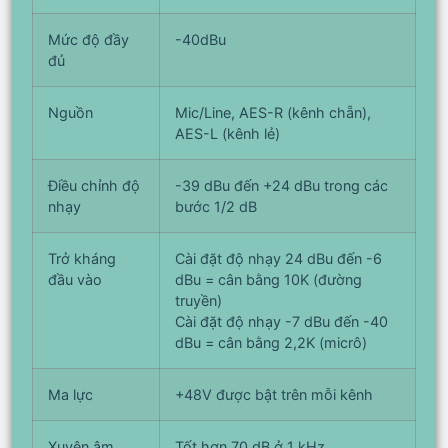
Mức độ đầy
-40dBu
đủ
Nguồn
Mic/Line, AES-R (kênh chẵn),
AES-L (kênh lẻ)
Điều chỉnh độ
-39 dBu đến +24 dBu trong các
nhạy
bước 1/2 dB
Trở kháng
Cài đặt độ nhạy 24 dBu đến -6
đầu vào
dBu = cân bằng 10K (đường
truyền)
Cài đặt độ nhạy -7 dBu đến -40
dBu = cân bằng 2,2K (micrô)
Ma lực
+48V được bật trên mỗi kênh
Xuyên âm
Tốt hơn 70 dB ở 1 kHz