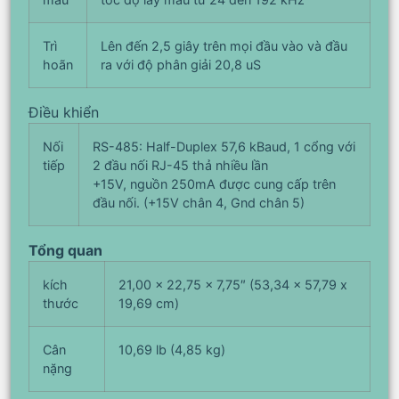
Trì
Lên đến 2,5 giây trên mọi đầu vào và đầu
hoãn
ra với độ phân giải 20,8 uS
Điều khiển
Nối
RS-485: Half-Duplex 57,6 kBaud, 1 cổng với
tiếp
2 đầu nối RJ-45 thả nhiều lần
+15V, nguồn 250mA được cung cấp trên
đầu nối. (+15V chân 4, Gnd chân 5)
Tổng quan
kích
21,00 x 22,75 x 7,75″ (53,34 x 57,79 x
thước
19,69 cm)
Cân
10,69 lb (4,85 kg)
nặng