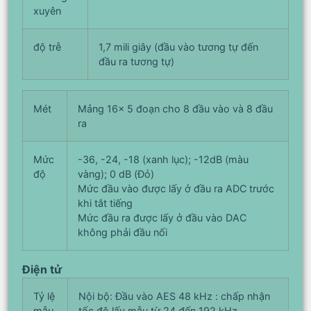
xuyên
độ trễ
1,7 mili giây (đầu vào tương tự đến
đầu ra tương tự)
Mét
Mảng 16x 5 đoạn cho 8 đầu vào và 8 đầu
ra
Mức
-36, -24, -18 (xanh lục); -12dB (màu
độ
vàng); 0 dB (Đỏ)
Mức đầu vào được lấy ở đầu ra ADC trước
khi tắt tiếng
Mức đầu ra được lấy ở đầu vào DAC
không phải đầu nối
Điện tử
Tỷ lệ
Nội bộ: Đầu vào AES 48 kHz : chấp nhận
mẫu
tốc độ lấy mẫu từ 24 đến 192 kHz