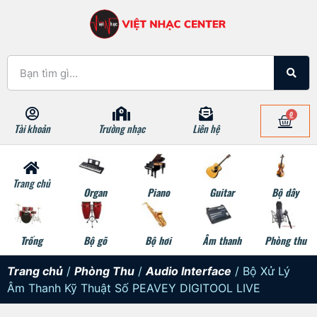
0
Tài khoản
Trường nhạc
Liên hệ
Trang chủ
Organ
Piano
Guitar
Bộ dây
Trống
Bộ gõ
Bộ hơi
Âm thanh
Phòng thu
Trang chủ
/
Phòng Thu
/
Audio Interface
/ Bộ Xử Lý
Âm Thanh Kỹ Thuật Số PEAVEY DIGITOOL LIVE