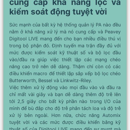
cung cấp khả năng lọc và
kiểm soát động tuyệt vời
Sức mạnh của bất kỳ hệ thống quản lý PA nào đều
nằm ở khả năng xử lý mà nó cung cấp và Peavey
Digitool LIVE mang đến cho bạn nhiều điều thú vị
trong bộ phận đó. Định tuyến ma trận đầy đủ với
mức được kiểm soát kỹ thuật số và bộ lọc đầu
vào/đầu ra giúp việc thiết lập các mạng chéo
nâng cao trở nên dễ dàng. Thậm chí còn có các
điều khiển macro để thiết lập sắp xếp bộ lọc chéo
Butterworth, Bessel và Linkwitz-Riley.
Việc thêm xử lý động vào mọi đầu vào và đầu ra
chỉ mất vài giây và bạn dễ dàng thêm độ trễ lên
tới 2,5 giây cho bất kỳ phần nào trong I/O của
mình để bù đắp cho độ trễ phân tách loa và độ trễ
xử lý bên ngoài. Hơn nữa, chức năng Automix
tuyệt vời và các mức được điều khiển bằng kỹ
thuật số của Digitool LIVE mang đến sự mượt mà