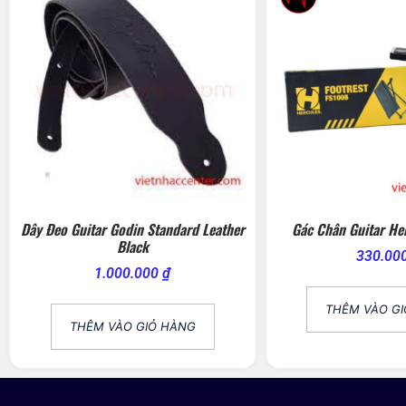
Dây Đeo Guitar Godin Standard Leather
Gác Chân Guitar He
Black
330.00
1.000.000
₫
THÊM VÀO G
THÊM VÀO GIỎ HÀNG