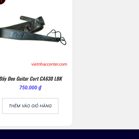
Dây Đeo Guitar Cort CA630 LBK
750.000
₫
THÊM VÀO GIỎ HÀNG