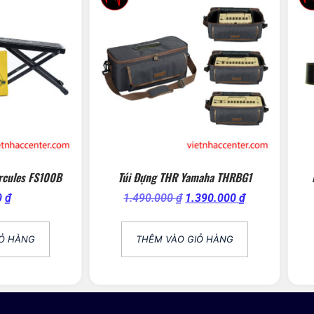
rcules FS100B
Túi Đựng THR Yamaha THRBG1
0
₫
1.490.000
₫
1.390.000
₫
IỎ HÀNG
THÊM VÀO GIỎ HÀNG