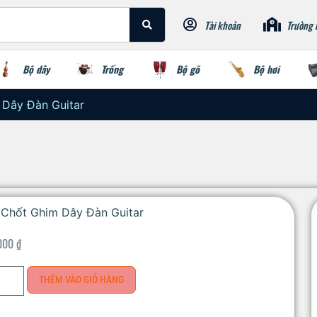
Tài khoản
Trường 
Bộ dây
Trống
Bộ gõ
Bộ hơi
 Dây Đàn Guitar
 Chốt Ghim Dây Đàn Guitar
000
₫
THÊM VÀO GIỎ HÀNG