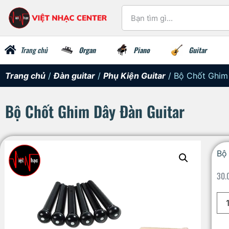
Trang chủ
Organ
Piano
Guitar
Trang chủ
/
Đàn guitar
/
Phụ Kiện Guitar
/ Bộ Chốt Ghim
Bộ Chốt Ghim Dây Đàn Guitar
Bộ
30.