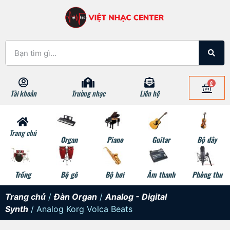
0
Tài khoản
Trường nhạc
Liên hệ
Trang chủ
Organ
Piano
Guitar
Bộ dây
Trống
Bộ gõ
Bộ hơi
Âm thanh
Phòng thu
Trang chủ
/
Đàn Organ
/
Analog - Digital
Synth
/ Analog Korg Volca Beats