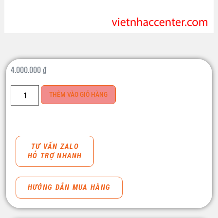
4.000.000
₫
THÊM VÀO GIỎ HÀNG
TƯ VẤN ZALO
HỖ TRỢ NHANH
HƯỚNG DẪN MUA HÀNG